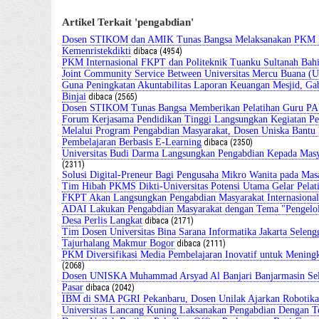
Artikel Terkait 'pengabdian'
Dosen STIKOM dan AMIK Tunas Bangsa Melaksanakan PKM Pela
Kemenristekdikti
dibaca (4954)
PKM Internasional FKPT dan Politeknik Tuanku Sultanah Bah
Joint Community Service Between Universitas Mercu Buana (U
Guna Peningkatan Akuntabilitas Laporan Keuangan Mesjid, G
Binjai
dibaca (2565)
Dosen STIKOM Tunas Bangsa Memberikan Pelatihan Guru P
Forum Kerjasama Pendidikan Tinggi Langsungkan Kegiatan Pe
Melalui Program Pengabdian Masyarakat, Dosen Uniska Bant
Pembelajaran Berbasis E-Learning
dibaca (2350)
Universitas Budi Darma Langsungkan Pengabdian Kepada M
(2311)
Solusi Digital-Preneur Bagi Pengusaha Mikro Wanita pada Ma
Tim Hibah PKMS Dikti-Universitas Potensi Utama Gelar Pela
FKPT Akan Langsungkan Pengabdian Masyarakat Internasional
ADAI Lakukan Pengabdian Masyarakat dengan Tema "Pengelola
Desa Perlis Langkat
dibaca (2171)
Tim Dosen Universitas Bina Sarana Informatika Jakarta Selen
Tajurhalang Makmur Bogor
dibaca (2111)
PKM Diversifikasi Media Pembelajaran Inovatif untuk Mening
(2068)
Dosen UNISKA Muhammad Arsyad Al Banjari Banjarmasin Sele
Pasar
dibaca (2042)
IBM di SMA PGRI Pekanbaru, Dosen Unilak Ajarkan Robotika
Universitas Lancang Kuning Laksanakan Pengabdian Dengan T