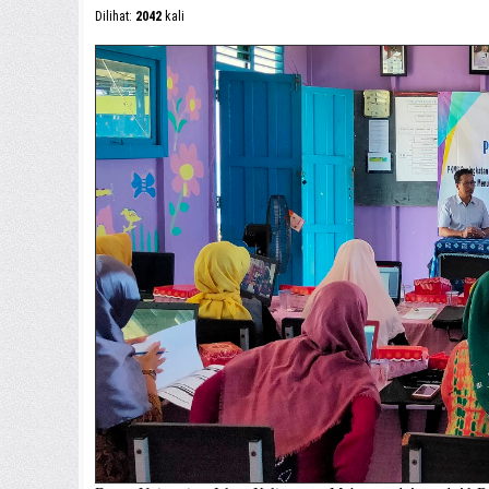
Dilihat:
2042
kali