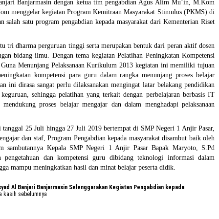
anjari Banjarmasin dengan ketua tim pengabdian Agus Alim Mu’in, M.Kom
,Kom menggelar kegiatan Program Kemitraan Masyarakat Stimulus (PKMS) di
n salah satu program pengabdian kepada masyarakat dari Kementerian Riset
 tri dharma perguruan tinggi serta merupakan bentuk dari peran aktif dosen
ngan bidang ilmu. Dengan tema kegiatan Pelatihan Peningkatan Kompetensi
Guna Menunjang Pelaksanaan Kurikulum 2013 kegiatan ini memiliki tujuan
eningkatan kompetensi para guru dalam rangka menunjang proses belajar
 ini dirasa sangat perlu dilaksanakan mengingat latar belakang pendidikan
eguruan, sehingga pelatihan yang terkait dengan perbelajaran berbasis IT
uk mendukung proses belajar mengajar dan dalam menghadapi pelaksanaan
 tanggal 25 Juli hingga 27 Juli 2019 bertempat di SMP Negeri 1 Anjir Pasar,
 pengajar dan staf, Program Pengabdian kepada masyarakat disambut baik oleh
am sambutannya Kepala SMP Negeri 1 Anjir Pasar Bapak Maryoto, S.Pd
 pengetahuan dan kompetensi guru dibidang teknologi informasi dalam
gga mampu meningkatkan hasil dan minat belajar peserta didik.
ad Al Banjari Banjarmasin Selenggarakan Kegiatan Pengabdian kepada
a kasih sebelumnya