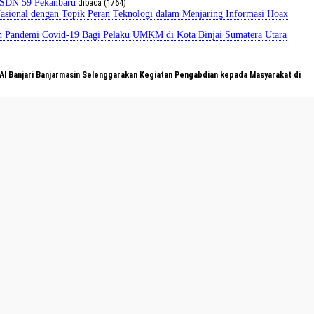
u SDN 59 Pekanbaru
dibaca (1764)
asional dengan Topik Peran Teknologi dalam Menjaring Informasi Hoax
ah Pandemi Covid-19 Bagi Pelaku UMKM di Kota Binjai Sumatera Utara
 Banjari Banjarmasin Selenggarakan Kegiatan Pengabdian kepada Masyarakat di