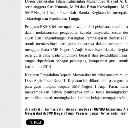
Dosen Universitas Islam Kalimantan Muhammad Arsyad Al B
serta anggota Sari Kumala, M.Pd dan Erfan Karyadiputra, M
SMP Negeri 1 Anjir Pasar Kab. Batola. Kegiatan ini merupaka
Teknologi dan Pendidikan Tinggi.
Program PKMS ini merupakan wujud dari pelaksanaan salah satu
dalam melaksanakan pengabdian kepada masyarakat sesuai de
Guru Dan Pengembangan Perangkat Pembelajaran Berbasis IT 
untuk memfasilitasi para guru khususnya dalam membantu p
mengajar Pada SMP Negeri 1 Anjir Pasar Kab. Batola. Kegiatan
para guru yang pada umumnya berasal dari pendidikan ilmu k
sangat diperlukan sebagai penunjang kompetensi guru unt
kurikulum 2013.
Kegiatan Pengabdian kepada Masyarakat ini dilaksanakan mulai
Desa Anjir Pasar Kota II. Kegiatan ini diikuti oleh para guru
para guru maupun Kepala SMP Negeri 1 Anjir Pasar, dal
menyampaikan bahwa pentingnya untuk terus meningkatkan
pendidikan untuk meningkatkan kualitas belajar mengajar sehin
Bila artikel ini bermanfaat silahkan share
Dosen UNISKA Muhammad Arsy
Masyarakat di SMP Negeri 1 Anjir Pasar
ini dengan teman anda, Terim