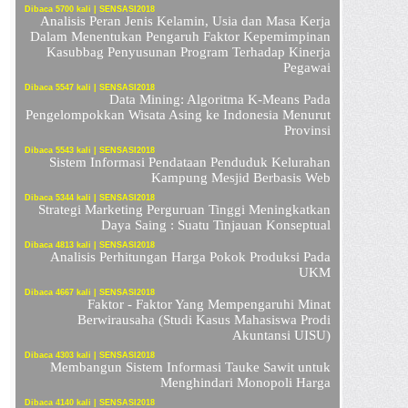
Dibaca 5700 kali | SENSASI2018
Analisis Peran Jenis Kelamin, Usia dan Masa Kerja
Dalam Menentukan Pengaruh Faktor Kepemimpinan
Kasubbag Penyusunan Program Terhadap Kinerja
Pegawai
Dibaca 5547 kali | SENSASI2018
Data Mining: Algoritma K-Means Pada
Pengelompokkan Wisata Asing ke Indonesia Menurut
Provinsi
Dibaca 5543 kali | SENSASI2018
Sistem Informasi Pendataan Penduduk Kelurahan
Kampung Mesjid Berbasis Web
Dibaca 5344 kali | SENSASI2018
Strategi Marketing Perguruan Tinggi Meningkatkan
Daya Saing : Suatu Tinjauan Konseptual
Dibaca 4813 kali | SENSASI2018
Analisis Perhitungan Harga Pokok Produksi Pada
UKM
Dibaca 4667 kali | SENSASI2018
Faktor - Faktor Yang Mempengaruhi Minat
Berwirausaha (Studi Kasus Mahasiswa Prodi
Akuntansi UISU)
Dibaca 4303 kali | SENSASI2018
Membangun Sistem Informasi Tauke Sawit untuk
Menghindari Monopoli Harga
Dibaca 4140 kali | SENSASI2018