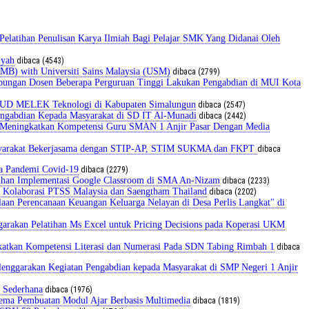
tihan Penulisan Karya Ilmiah Bagi Pelajar SMK Yang Didanai Oleh
iyah
dibaca (4543)
MB) with Universiti Sains Malaysia (USM)
dibaca (2799)
abungan Dosen Beberapa Perguruan Tinggi Lakukan Pengabdian di MUI Kota
AUD MELEK Teknologi di Kabupaten Simalungun
dibaca (2547)
ngabdian Kepada Masyarakat di SD IT Al-Munadi
dibaca (2442)
u Meningkatkan Kompetensi Guru SMAN 1 Anjir Pasar Dengan Media
asyarakat Bekerjasama dengan STIP-AP, STIM SUKMA dan FKPT
dibaca
sa Pandemi Covid-19
dibaca (2279)
tihan Implementasi Google Classroom di SMA An-Nizam
dibaca (2233)
 Kolaborasi PTSS Malaysia dan Saengtham Thailand
dibaca (2202)
an Perencanaan Keuangan Keluarga Nelayan di Desa Perlis Langkat" di
ggarakan Pelatihan Ms Excel untuk Pricing Decisions pada Koperasi UKM
katkan Kompetensi Literasi dan Numerasi Pada SDN Tabing Rimbah 1
dibaca
nggarakan Kegiatan Pengabdian kepada Masyarakat di SMP Negeri 1 Anjir
 Sederhana
dibaca (1976)
ema Pembuatan Modul Ajar Berbasis Multimedia
dibaca (1819)