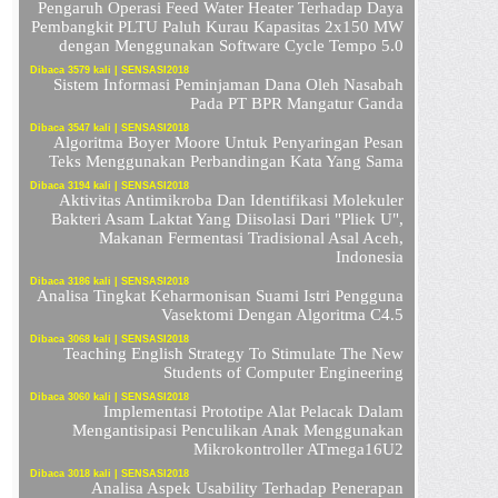
Pengaruh Operasi Feed Water Heater Terhadap Daya
Pembangkit PLTU Paluh Kurau Kapasitas 2x150 MW
dengan Menggunakan Software Cycle Tempo 5.0
Dibaca 3579 kali | SENSASI2018
Sistem Informasi Peminjaman Dana Oleh Nasabah
Pada PT BPR Mangatur Ganda
Dibaca 3547 kali | SENSASI2018
Algoritma Boyer Moore Untuk Penyaringan Pesan
Teks Menggunakan Perbandingan Kata Yang Sama
Dibaca 3194 kali | SENSASI2018
Aktivitas Antimikroba Dan Identifikasi Molekuler
Bakteri Asam Laktat Yang Diisolasi Dari "Pliek U",
Makanan Fermentasi Tradisional Asal Aceh,
Indonesia
Dibaca 3186 kali | SENSASI2018
Analisa Tingkat Keharmonisan Suami Istri Pengguna
Vasektomi Dengan Algoritma C4.5
Dibaca 3068 kali | SENSASI2018
Teaching English Strategy To Stimulate The New
Students of Computer Engineering
Dibaca 3060 kali | SENSASI2018
Implementasi Prototipe Alat Pelacak Dalam
Mengantisipasi Penculikan Anak Menggunakan
Mikrokontroller ATmega16U2
Dibaca 3018 kali | SENSASI2018
Analisa Aspek Usability Terhadap Penerapan