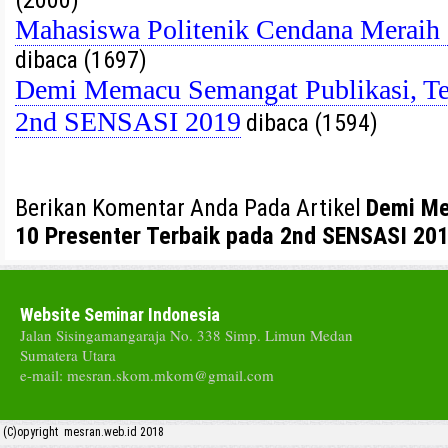
(2000)
Mahasiswa Politenik Cendana Meraih
dibaca (1697)
Demi Memacu Semangat Publikasi, Terp
2nd SENSASI 2019
dibaca (1594)
Berikan Komentar Anda Pada Artikel
Demi Me
10 Presenter Terbaik pada 2nd SENSASI 20
Website Seminar Indonesia
Jalan Sisingamangaraja No. 338 Simp. Limun Medan
Sumatera Utara
e-mail: mesran.skom.mkom@gmail.com
(C)opyright mesran.web.id 2018