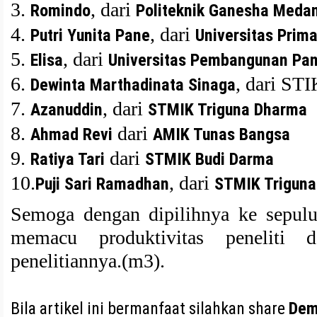
3.
, dari
Romindo
Politeknik Ganesha Meda
4.
, dari
Putri Yunita Pane
Universitas Prim
5.
, dari
Elisa
Universitas Pembangunan Pan
6.
, dari S
Dewinta Marthadinata Sinaga
7.
, dari
Azanuddin
STMIK Triguna Dharma
8.
dari
Ahmad Revi
AMIK Tunas Bangsa
9.
dari
Ratiya Tari
STMIK Budi Darma
10.
, dari
Puji Sari Ramadhan
STMIK Trigun
Semoga dengan dipilihnya ke sepuluh
memacu produktivitas peneliti 
penelitiannya.(m3).
Bila artikel ini bermanfaat silahkan share
Dem