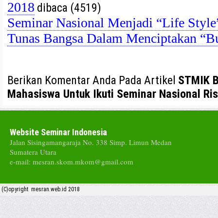
2018
dibaca (4519)
Seminar Nasional Menjadi “Life Sty
Tunas Bangsa Dalam Menciptakan “B
Berikan Komentar Anda Pada Artikel
STMIK B
Mahasiswa Untuk Ikuti Seminar Nasional Ri
Website Seminar Indonesia
Jalan Sisingamangaraja No. 338 Simp. Limun Medan
Sumatera Utara
e-mail: mesran.skom.mkom@gmail.com
(C)opyright mesran.web.id 2018