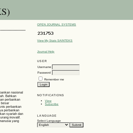
KS)
OPEN JOURNAL SYSTEMS
View My Stats SAINTEKS
Journal Help
USER
Username
Password
Remember me
rbankan nasional
NOTIFICATIONS
wah. Bahkan
ngan perbankan
View
n besar
Subscribe
isnis perbankan
nya perbankan
nkan syariah dan
LANGUAGE
rang inovatif.
Select Language
 manusia yang