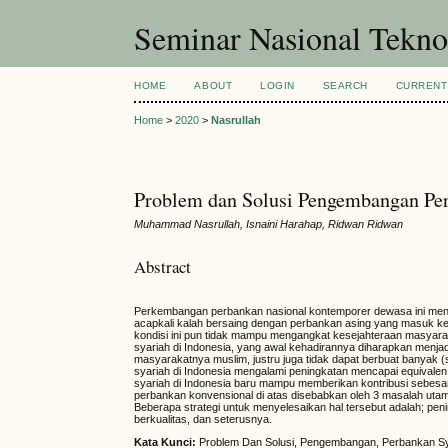
Seminar Nasional Tekn
HOME
ABOUT
LOGIN
SEARCH
CURRENT
Home
>
2020
>
Nasrullah
Problem dan Solusi Pengembangan Per
Muhammad Nasrullah, Isnaini Harahap, Ridwan Ridwan
Abstract
Perkembangan perbankan nasional kontemporer dewasa ini menjadi
acapkali kalah bersaing dengan perbankan asing yang masuk ke
kondisi ini pun tidak mampu mengangkat kesejahteraan masyaraka
syariah di Indonesia, yang awal kehadirannya diharapkan menja
masyarakatnya muslim, justru juga tidak dapat berbuat banyak 
syariah di Indonesia mengalami peningkatan mencapai equivalen
syariah di Indonesia baru mampu memberikan kontribusi sebesa
perbankan konvensional di atas disebabkan oleh 3 masalah utam
Beberapa strategi untuk menyelesaikan hal tersebut adalah; pen
berkualitas, dan seterusnya.
Kata Kunci
:
Problem Dan Solusi, Pengembangan, Perbankan S