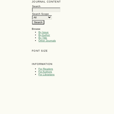
JOURNAL CONTENT
Search
Search Scope
Browse
By Issue
By Author
By Title
Other Journals
FONT SIZE
INFORMATION
For Readers
For Authors
For Librarians