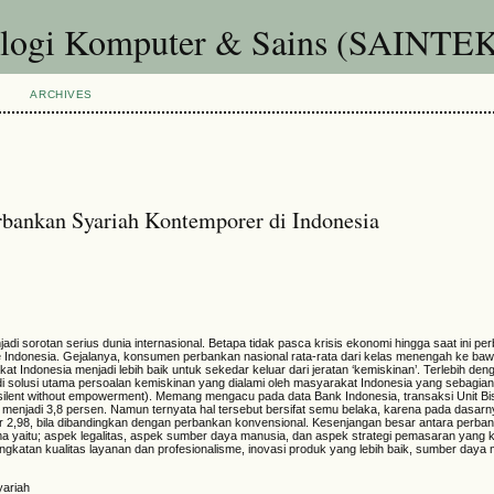
ologi Komputer & Sains (SAINTE
ARCHIVES
bankan Syariah Kontemporer di Indonesia
 sorotan serius dunia internasional. Betapa tidak pasca krisis ekonomi hingga saat ini pe
 Indonesia. Gejalanya, konsumen perbankan nasional rata-rata dari kelas menengah ke ba
t Indonesia menjadi lebih baik untuk sekedar keluar dari jeratan ‘kemiskinan’. Terlebih de
di solusi utama persoalan kemiskinan yang dialami oleh masyarakat Indonesia yang sebagia
(silent without empowerment). Memang mengacu pada data Bank Indonesia, transaksi Unit B
 menjadi 3,8 persen. Namun ternyata hal tersebut bersifat semu belaka, karena pada dasar
r 2,98, bila dibandingkan dengan perbankan konvensional. Kesenjangan besar antara perba
a yaitu; aspek legalitas, aspek sumber daya manusia, dan aspek strategi pemasaran yang ku
ingkatan kualitas layanan dan profesionalisme, inovasi produk yang lebih baik, sumber daya
yariah