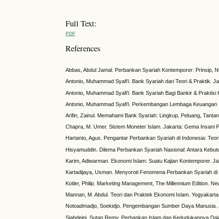
Full Text:
PDF
References
Abbas, Abdul Jamal. Perbankan Syariah Kontemporer: Prinsip, Ni
Antonio, Muhammad Syafi’i. Bank Syariah dari Teori & Praktik. J
Antonio, Muhammad Syafi’i. Bank Syariah Bagi Bankir & Praktisi 
Antonio, Muhammad Syafi’i. Perkembangan Lembaga Keuangan I
Arifin, Zainul. Memahami Bank Syariah: Lingkup, Peluang, Tanta
Chapra, M. Umer. Sistem Moneter Islam. Jakarta: Gema Insani 
Hartanto, Agus. Pengantar Perbankan Syariah di Indonesia: Teori
Hisyamuddin. Dilema Perbankan Syariah Nasional: Antara Kebut
Karim, Adiwarman. Ekonomi Islam: Suatu Kajian Kontemporer. Ja
Kartadijaya, Usman. Menyoroti Fenomena Perbankan Syariah di 
Kotler, Philip. Marketing Management, The Millennium Edition. New 
Mannan, M. Abdul. Teori dan Praktek Ekonomi Islam. Yogyakarta
Notoadmadjo, Soekidjo. Pengembangan Sumber Daya Manusia. Ja
Sjahdeini, Sutan Remy. Perbankan Islam dan Kedudukannya Dala